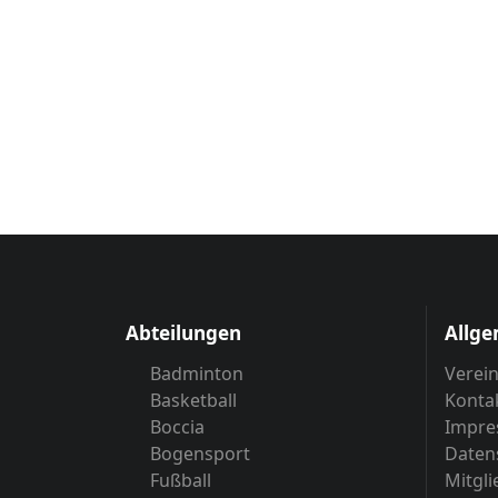
Abteilungen
Allge
Badminton
Verei
Basketball
Konta
Boccia
Impr
Bogensport
Daten
Fußball
Mitgl