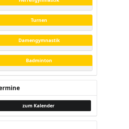
Herrengymnastik
Turnen
Damengymnastik
Badminton
ermine
zum Kalender