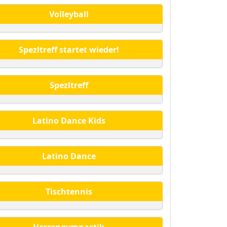
Volleyball
Spezltreff startet wieder!
Spezltreff
Latino Dance Kids
Latino Dance
Tischtennis