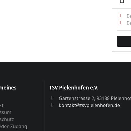
Be
Be
meines
TSV Pielenhofen e.V.
n
Gartenstrasse 2, 93188 Pielenho
kt
kontakt@tsvpielenhofen.de
essum
schutz
ieder-Zugang